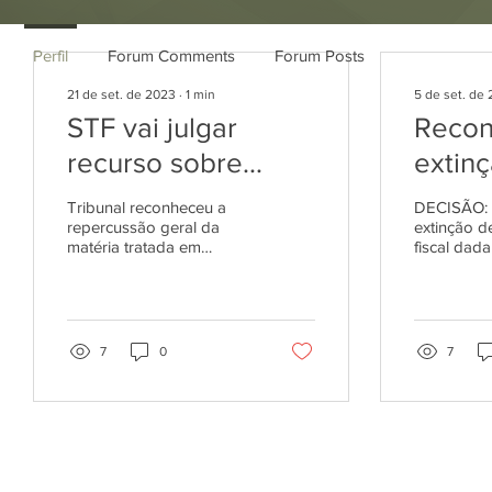
Posts
Perfil
Forum Comments
Forum Posts
21 de set. de 2023
∙
1
min
5 de set. de
STF vai julgar
Recon
recurso sobre
extin
crédito de ICMS
execuç
Tribunal reconheceu a
DECISÃO: 
em operações
repercussão geral da
dada 
extinção d
matéria tratada em
fiscal dada
interestaduais de
impos
recurso extraordinário. O
impossibil
Supremo Tribunal Federal
inclusão d
combustíveis
inclu
(STF) vai decidir se a...
contribuin
Turma do..
espóli
7
0
7