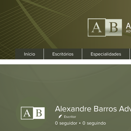
Início
Escritórios
Especialidades
Perfil
Data de entrada: 8 de out. de 2021
Alexandre Barros Adv
Sobre
Escritor
0
curtida recebida
0
comentário recebido
0
melhor respost
0
seguidor
0
seguindo