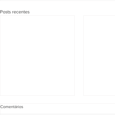
Posts recentes
Segunda Seção confirma que
Página de Re
Comentários
vendedor pode responder por
julgados sob
obrigações do imóvel
na compra d