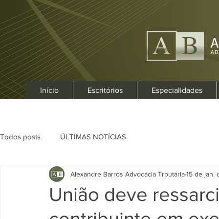
Início
Escritórios
Especialidades
Todos posts
ÚLTIMAS NOTÍCIAS
Alexandre Barros Advocacia Trbutária
15 de jan.
União deve ressarc
contribuinte em exe