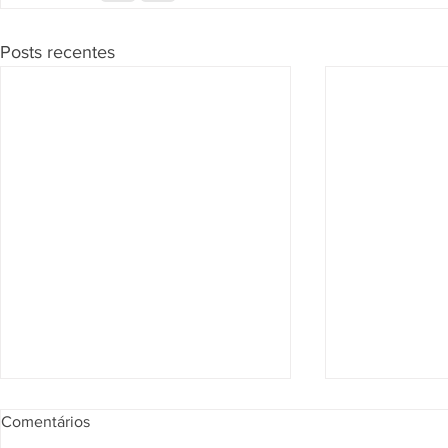
Posts recentes
Segunda Seção confirma que
Página de Re
Comentários
vendedor pode responder por
julgados sob