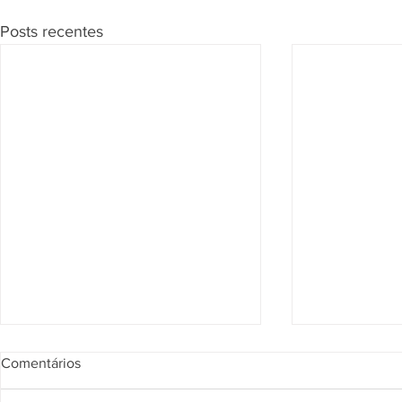
Posts recentes
Segunda Seção confirma que
Página de Re
Comentários
vendedor pode responder por
julgados sob
obrigações do imóvel
na compra d