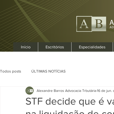
Início
Escritórios
Especialidades
Todos posts
ÚLTIMAS NOTÍCIAS
Alexandre Barros Advocacia Trbutária
16 de jun.
STF decide que é vá
na liquidação de co