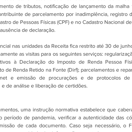
ento de tributos, notificação de lançamento da malha f
contribuinte de parcelamento por inadimplência, registro 
astro de Pessoas Físicas (CPF) e no Cadastro Nacional de 
ausência de declaração.
ial nas unidades da Receita fica restrito até 30 de junho
mente as visitas para os seguintes serviços: regularizaç
tivos à Declaração do Imposto de Renda Pessoa Físi
o de Renda Retido na Fonte (Dirf); parcelamentos e repa
ernet e emissão de procurações e de protocolos de r
 de análise e liberação de certidões.
mentos, uma instrução normativa estabelece que caberá 
o período de pandemia, verificar a autenticidade das có
missão de cada documento. Caso seja necessário, o Fi