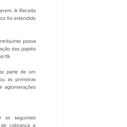
rem. A Receita 
o foi estendido 
ribuinte possa 
ação dos papéis 
d-19.
az parte de um 
 as primeiras 
r aglomerações 
 os seguintes 
 de cobrança e 