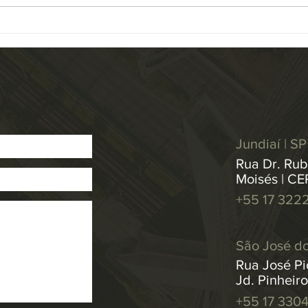
a base de dados de Repetitivos e
Resol
IACs...
medid
Jundiaí | SP
Rua Dr. Rub
Moisés | CE
+55 17 322
São José do
Rua José Pic
Jd. Pinheir
+55 17 330