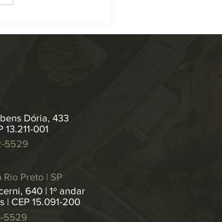
ução 547/2024 , que institui
as de...
bens Dória, 433
P 13.211-001
2-5529
 Rio Preto | SP
erni, 640 | 1º andar
os | CEP 15.091-200
4-5529