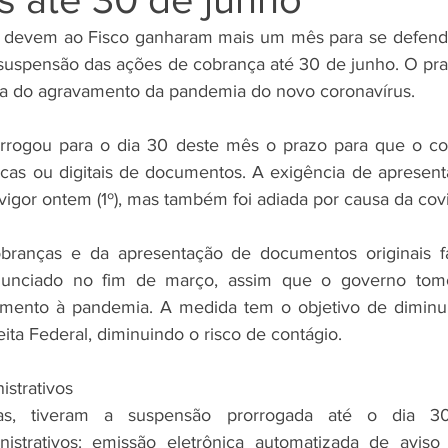
e devem ao Fisco ganharam mais um mês para se defende
suspensão das ações de cobrança até 30 de junho. O praz
 do agravamento da pandemia do novo coronavírus.
rogou para o dia 30 deste mês o prazo para que o cont
sicas ou digitais de documentos. A exigência de apresent
 vigor ontem (1º), mas também foi adiada por causa da covi
branças e da apresentação de documentos originais f
unciado no fim de março, assim que o governo tomou
mento à pandemia. A medida tem o objetivo de diminui
ita Federal, diminuindo o risco de contágio.
strativos
s, tiveram a suspensão prorrogada até o dia 30
istrativos: emissão eletrônica automatizada de aviso