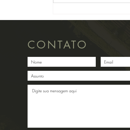
condominial, a Segunda Seção do
Superior...
CONTATO