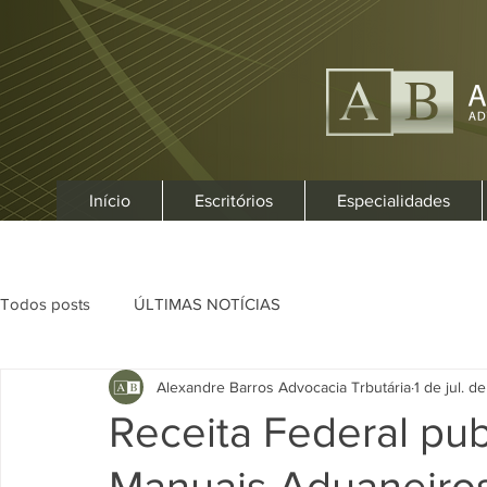
Início
Escritórios
Especialidades
Todos posts
ÚLTIMAS NOTÍCIAS
Alexandre Barros Advocacia Trbutária
1 de jul. d
Receita Federal pub
Manuais Aduaneiros