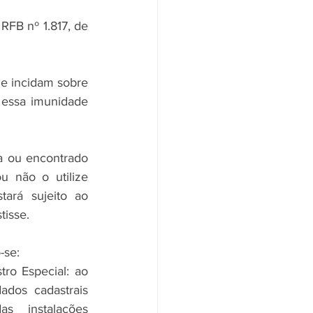
RFB nº 1.817, de 
e incidam sobre 
 essa imunidade 
a ou encontrado 
 não o utilize 
ará sujeito ao 
tisse.
-se:
o Especial: ao 
dos cadastrais 
 instalações 