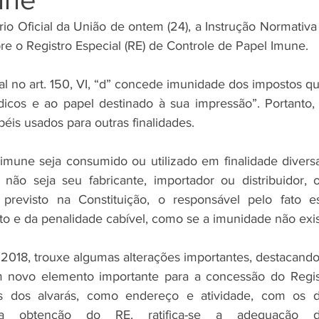
rio Oficial da União de ontem (24), a Instrução Normativa 
re o Registro Especial (RE) de Controle de Papel Imune.
al no art. 150, VI, “d” concede imunidade dos impostos qu
riódicos e ao papel destinado à sua impressão”. Portanto,
éis usados para outras finalidades.
imune seja consumido ou utilizado em finalidade divers
o seja seu fabricante, importador ou distribuidor, ou
previsto na Constituição, o responsável pelo fato est
 e da penalidade cabível, como se a imunidade não exis
e 2018, trouxe algumas alterações importantes, destacando
m novo elemento importante para a concessão do Registr
 dos alvarás, como endereço e atividade, com os da
a obtenção do RE, ratifica-se a adequação das