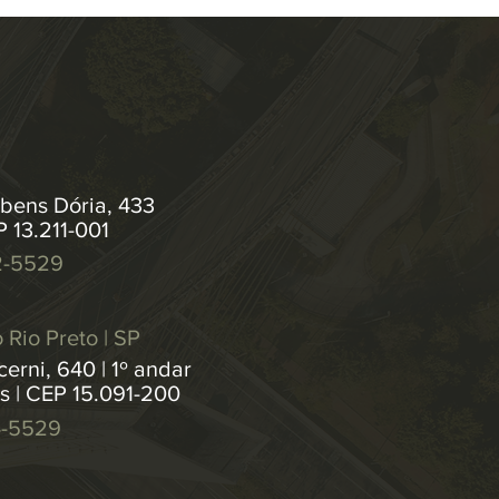
bens Dória, 433
P 13.211-001
2-5529
 Rio Preto | SP
erni, 640 | 1º andar
os | CEP 15.091-200
4-5529