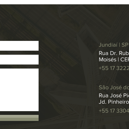
Jundiaí | SP
Rua Dr. Rub
Moisés | CE
+55 17 322
São José do
Rua José Pic
Jd. Pinheir
+55 17 330