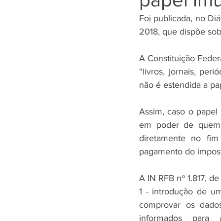
Foi publicada, no Diá
2018, que dispõe sob
A Constituição Feder
“livros, jornais, pe
não é estendida a pap
Assim, caso o papel 
em poder de quem nã
diretamente no fim 
pagamento do imposto
A IN RFB nº 1.817, d
1 - introdução de u
comprovar os dados
informados para 