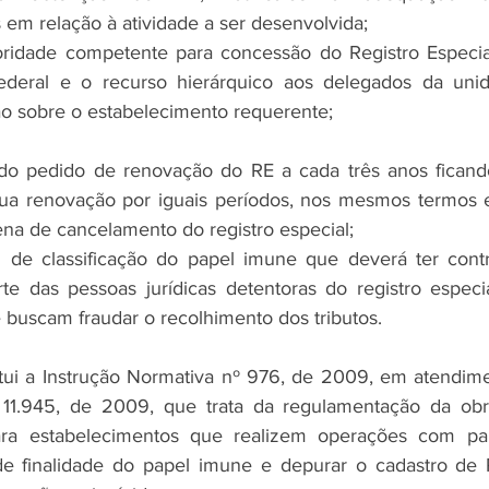
s em relação à atividade a ser desenvolvida;
toridade competente para concessão do Registro Especia
Federal e o recurso hierárquico aos delegados da unid
ão sobre o estabelecimento requerente;
do pedido de renovação do RE a cada três anos ficando 
 sua renovação por iguais períodos, nos mesmos termos 
na de cancelamento do registro especial;
l de classificação do papel imune que deverá ter contr
rte das pessoas jurídicas detentoras do registro especia
e buscam fraudar o recolhimento dos tributos.
tui a Instrução Normativa nº 976, de 2009, em atendime
º 11.945, de 2009, que trata da regulamentação da obri
ara estabelecimentos que realizem operações com pap
e finalidade do papel imune e depurar o cadastro de R