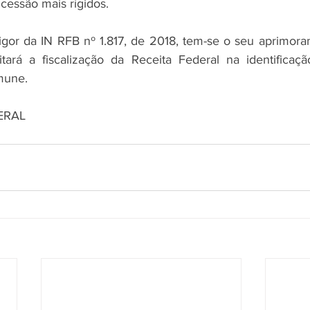
ncessão mais rígidos.
gor da IN RFB nº 1.817, de 2018, tem-se o seu aprimora
litará a fiscalização da Receita Federal na identificaç
                                        
DERAL