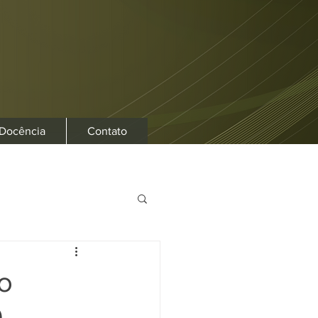
 Docência
Contato
o
9