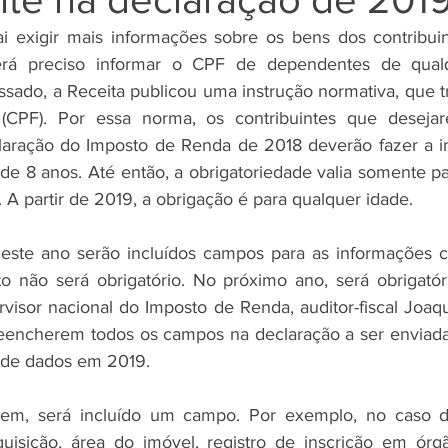
ai exigir mais informações sobre os bens dos contribui
erá preciso informar o CPF de dependentes de qualq
ado, a Receita publicou uma instrução normativa, que tr
(CPF). Por essa norma, os contribuintes que desejare
aração do Imposto de Renda de 2018 deverão fazer a in
 de 8 anos. Até então, a obrigatoriedade valia somente p
A partir de 2019, a obrigação é para qualquer idade. 
este ano serão incluídos campos para as informações c
 não será obrigatório. No próximo ano, será obrigatóri
visor nacional do Imposto de Renda, auditor-fiscal Joaqui
reencherem todos os campos na declaração a ser enviada
o de dados em 2019. 
em, será incluído um campo. Por exemplo, no caso de
uisição, área do imóvel, registro de inscrição em órgã