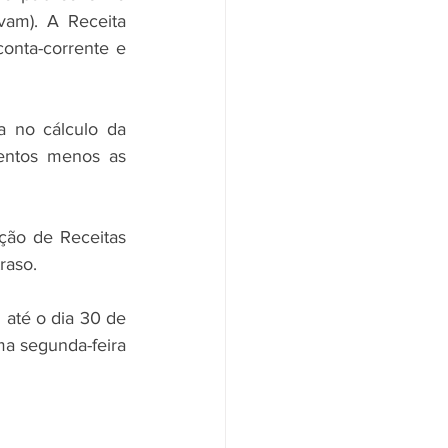
vam). A Receita 
onta-corrente e 
a no cálculo da 
entos menos as 
ão de Receitas 
raso. 
até o dia 30 de 
a segunda-feira 