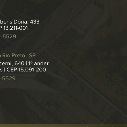
bens Dória, 433
P 13.211-001
2-5529
 Rio Preto | SP
erni, 640 | 1º andar
os | CEP 15.091-200
4-5529