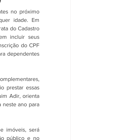
ntes no próximo 
uer idade. Em 
ata do Cadastro 
m incluir seus 
scrição do CPF 
ara dependentes 
omplementares, 
o prestar essas 
m Adir, orienta 
 neste ano para 
 imóveis, será 
o público e no 