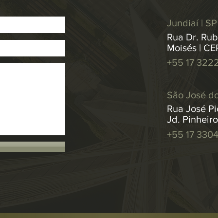
Jundiaí | SP
Rua Dr. Rub
Moisés | CE
+55 17 322
São José do
Rua José Pic
Jd. Pinheir
+55 17 330