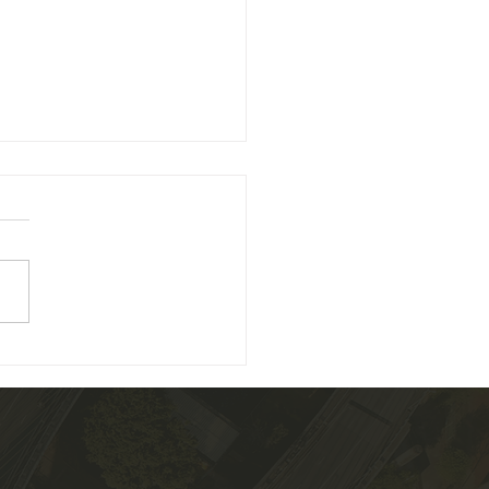
ário aprova mudanças na
lução que prevê extinção
xecuções fiscais
nário do Conselho Nacional
stiça (CNJ) aprovou, por
midade, alterações na
ução 547/2024 , que institui
as de...