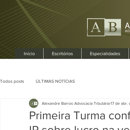
Início
Escritórios
Especialidades
Todos posts
ÚLTIMAS NOTÍCIAS
Alexandre Barros Advocacia Trbutária
17 de abr.
Primeira Turma con
IR sobre lucro na v