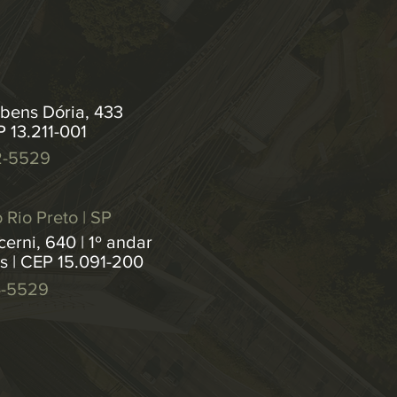
bens Dória, 433
P 13.211-001
2-5529
 Rio Preto | SP
erni, 640 | 1º andar
os | CEP 15.091-200
4-5529