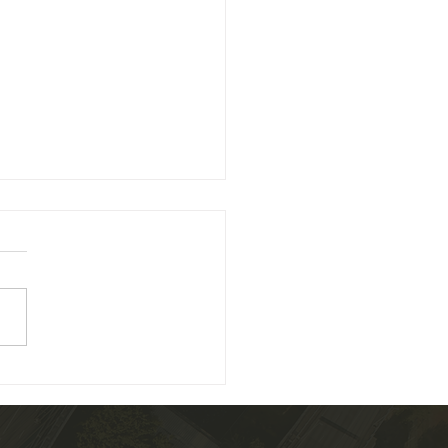
ário aprova mudanças na
lução que prevê extinção
xecuções fiscais
nário do Conselho Nacional
stiça (CNJ) aprovou, por
midade, alterações na
ução 547/2024 , que institui
as de...