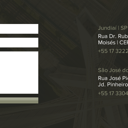
Jundiaí | SP
Rua Dr. Rub
Moisés | CE
+55 17 322
São José do
Rua José Pic
Jd. Pinheir
+55 17 330