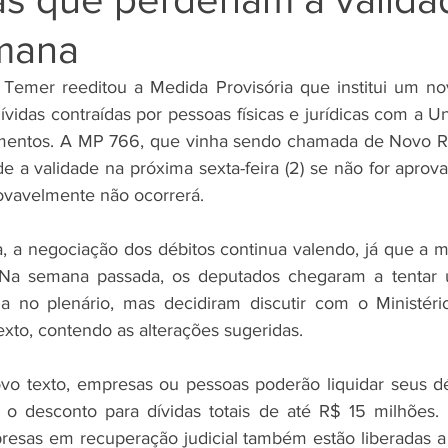
mana
 Temer reeditou a Medida Provisória que institui um no
vidas contraídas por pessoas físicas e jurídicas com a Un
mentos. A MP 766, que vinha sendo chamada de Novo Refi
 a validade na próxima sexta-feira (2) se não for aprov
ovavelmente não ocorrerá. 
 a negociação dos débitos continua valendo, já que a me
. Na semana passada, os deputados chegaram a tentar 
a no plenário, mas decidiram discutir com o Ministéri
xto, contendo as alterações sugeridas. 
o texto, empresas ou pessoas poderão liquidar seus déb
o desconto para dívidas totais de até R$ 15 milhões.
presas em recuperação judicial também estão liberadas a 