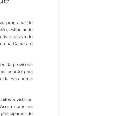
vo programa de 
ião, estipulando 
s e tratava do 
ada na Câmara e 
dida provisória 
um acordo para 
o da Fazenda a 
itos à vista ou 
 Assim como na 
participarem do 