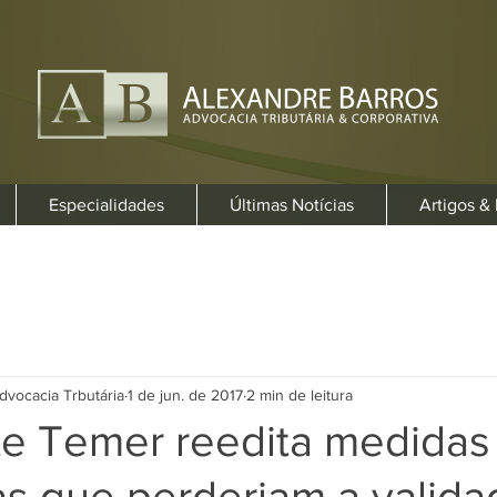
Especialidades
Últimas Notícias
Artigos &
dvocacia Trbutária
1 de jun. de 2017
2 min de leitura
te Temer reedita medidas
as que perderiam a valida