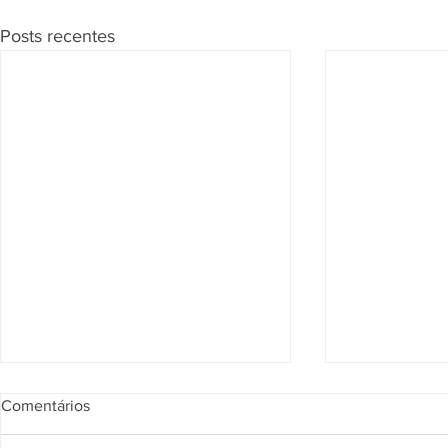
Posts recentes
Segunda Seção confirma que
Página de Re
Comentários
vendedor pode responder por
julgados sob
obrigações do imóvel
na compra d