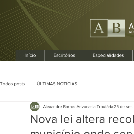
Início
Escritórios
Especialidades
Todos posts
ÚLTIMAS NOTÍCIAS
Alexandre Barros Advocacia Trbutária
25 de set.
Nova lei altera rec
município onde ser