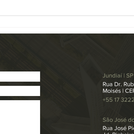
Jurisprudência do Superior
de Ju
Tribunal de Justiça (STJ) atualizou
unani
a base de dados de Repetitivos e
Resol
IACs...
medid
Jundiaí | SP
Rua Dr. Rub
Moisés | CE
+55 17 322
São José do
Rua José Pic