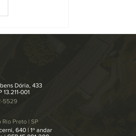
stiça (CNJ) aprovou, por
midade, alterações na
ução 547/2024 , que institui
as de...
bens Dória, 433
P 13.211-001
2-5529
 Rio Preto | SP
erni, 640 | 1º andar