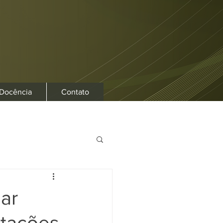
 Docência
Contato
ar
stações