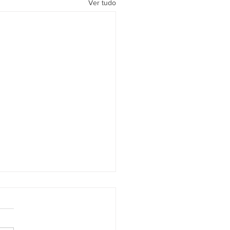
Ver tudo
ário aprova mudanças na
lução que prevê extinção
xecuções fiscais
nário do Conselho Nacional