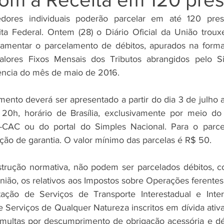
ores individuais poderão parcelar em até 120 prest
ta Federal. Ontem (28) o Diário Oficial da União troux
lamentar o parcelamento de débitos, apurados na forma
lores Fixos Mensais dos Tributos abrangidos pelo Si
ência do mês de maio de 2016. 
ento deverá ser apresentado a partir do dia 3 de julho a
20h, horário de Brasília, exclusivamente por meio do s
e-CAC ou do portal do Simples Nacional. Para o parce
ção de garantia. O valor mínimo das parcelas é R$ 50. 
trução normativa, não podem ser parcelados débitos, co
nião, os relativos aos Impostos sobre Operações ferentes 
ação de Serviços de Transporte Interestadual e Inter
Serviços de Qualquer Natureza inscritos em dívida ativa
multas por descumprimento de obrigação acessória e débi