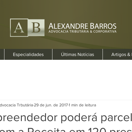
Especialidades
Últimas Notícias
Artigos &
dvocacia Trbutária
29 de jun. de 2017
1 min de leitura
reendedor poderá parcel
com a Receita em 120 pre