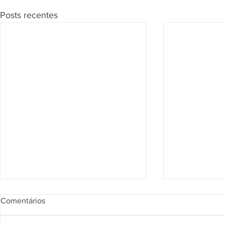
Posts recentes
Segunda Seção confirma que
Página de Re
Comentários
vendedor pode responder por
julgados sob
obrigações do imóvel
na compra d
Ao conferir às teses do Tema 886
A Secretaria d