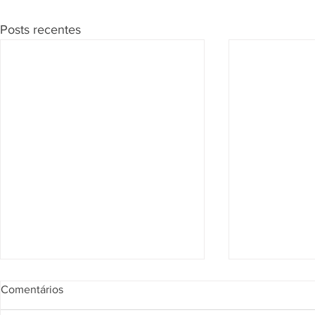
Posts recentes
Segunda Seção confirma que
Página de Re
Comentários
vendedor pode responder por
julgados sob
obrigações do imóvel
na compra d