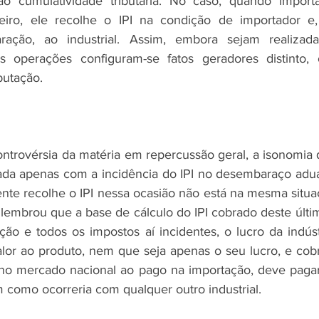
o cumulatividade tributária. No caso, quando import
ro, ele recolhe o IPI na condição de importador e, 
paração, ao industrial. Assim, embora sejam realiza
as operações configuram-se fatos geradores distinto, 
butação.
controvérsia da matéria em repercussão geral, a isonomia 
ada apenas com a incidência do IPI no desembaraço adua
te recolhe o IPI nessa ocasião não está na mesma situaçã
o lembrou que a base de cálculo do IPI cobrado deste últi
ão e todos os impostos aí incidentes, o lucro da indústr
lor ao produto, nem que seja apenas o seu lucro, e cobra
o mercado nacional ao pago na importação, deve pagar o
m como ocorreria com qualquer outro industrial.