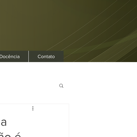
 Docência
Contato
na
ão é