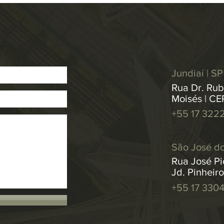
Jundiaí | SP
Rua Dr. Rub
Moisés | CE
+55 17 322
São José do
Rua José Pic
Jd. Pinheir
+55 17 330