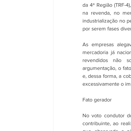
da 4ª Região (TRF-4)
na revenda, no mer
industrialização no 
por serem fases diver
As empresas alega
mercadoria já nacio
revendidos não so
argumentação, o fato
e, dessa forma, a cob
excessivamente o im
Fato gerador
No voto condutor d
contribuinte, ao real