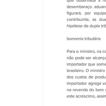
que observada a nã
desembaraço aduanei
figurará, por equi
contribuinte, as du
hipótese de dupla tri
Isonomia tributária
Para o ministro, na 
não pode ser alcanç
importador que somen
brasileiro. O ministr
dos custos de produç
importador agrega va
na revenda do bem n
este acréscimo, assi