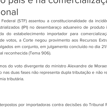
ional
Federal (STF) assentou a constitucionalidade da incidê
trializados (IPI) no desembaraço aduaneiro de produto in
a do estabelecimento importador para comercializaç
 de votos, a Corte negou provimento aos Recursos Extrao
lgados em conjunto, em julgamento concluído no dia 21/
al reconhecida (Tema 906).
rmos do voto divergente do ministro Alexandre de Morae
to nas duas fases não representa dupla tributação e não r
ia tributária.
terpostos por importadoras contra decisões do Tribunal R