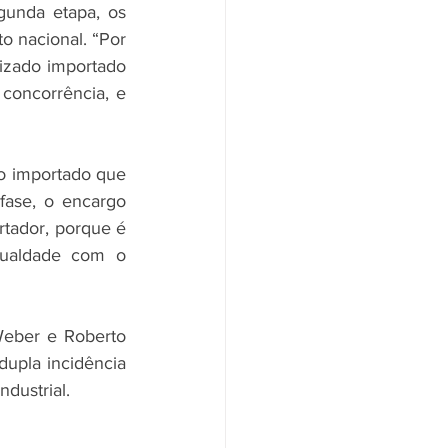
unda etapa, os 
 nacional. “Por 
izado importado 
 concorrência, e 
o importado que 
ase, o encargo 
tador, porque é 
ualdade com o 
Weber e Roberto 
upla incidência 
dustrial.