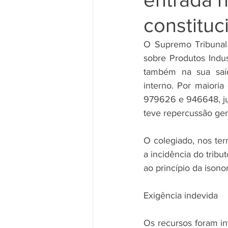
constituc
O Supremo Tribunal 
sobre Produtos Indus
também na sua saíd
interno. Por maioria
979626 e 946648, ju
teve repercussão ger
O colegiado, nos te
a incidência do tribu
ao princípio da isonom
Exigência indevida
Os recursos foram in