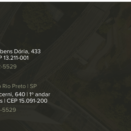
bens Dória, 433
P 13.211-001
2-5529
 Rio Preto | SP
erni, 640 | 1º andar
os | CEP 15.091-200
4-5529