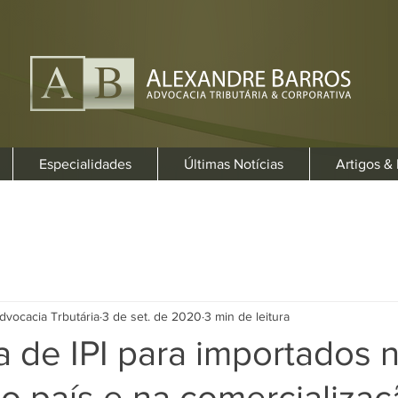
Especialidades
Últimas Notícias
Artigos &
dvocacia Trbutária
3 de set. de 2020
3 min de leitura
a de IPI para importados 
o país e na comercializaç