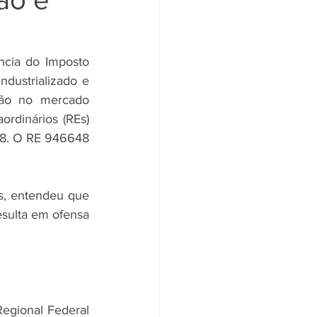
ncia do Imposto 
dustrializado e 
ão no mercado 
rdinários (REs) 
8. O RE 946648 
s, entendeu que 
esulta em ofensa 
egional Federal 