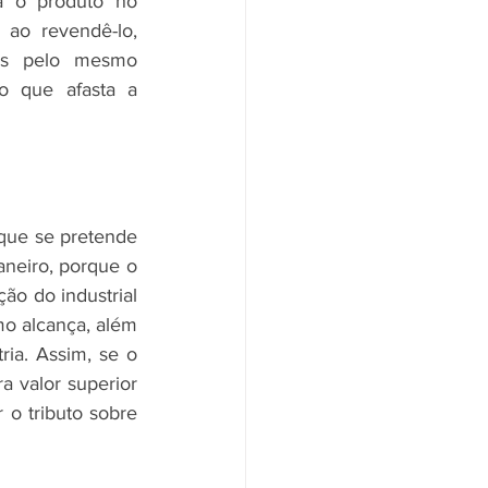
a o produto no 
ao revendê-lo, 
das pelo mesmo 
o que afasta a 
que se pretende 
neiro, porque o 
o do industrial 
mo alcança, além 
ia. Assim, se o 
 valor superior 
 tributo sobre 