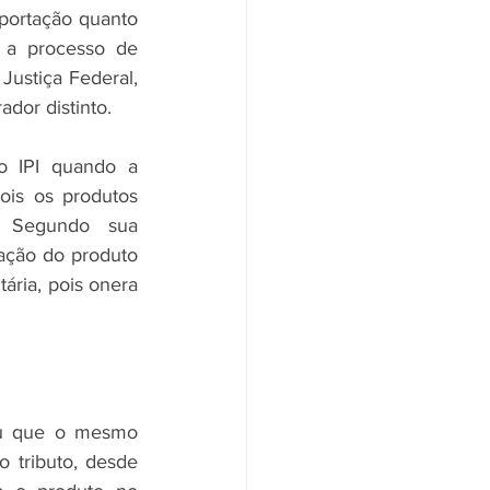
portação quanto 
a processo de 
ustiça Federal, 
dor distinto.
 IPI quando a 
is os produtos 
 Segundo sua 
ação do produto 
ária, pois onera 
ou que o mesmo 
o tributo, desde 