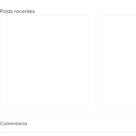
Posts recentes
Segunda Seção confirma que
Página de Re
Comentários
vendedor pode responder por
julgados sob
obrigações do imóvel
na compra d