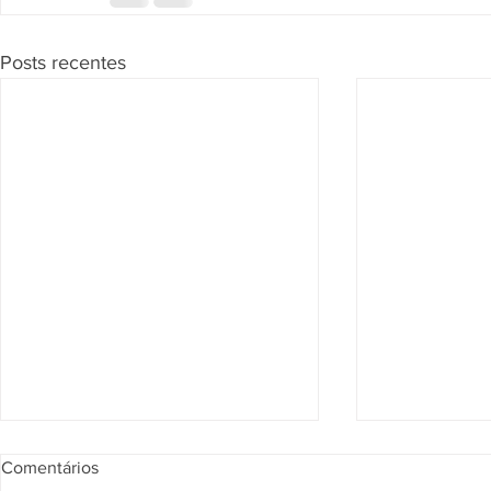
Posts recentes
Segunda Seção confirma que
Página de Re
Comentários
vendedor pode responder por
julgados sob