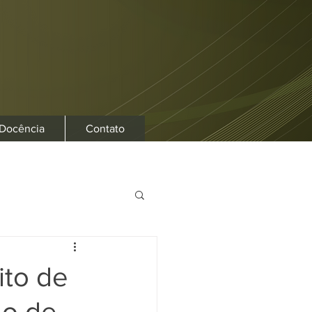
 Docência
Contato
ito de
lo de