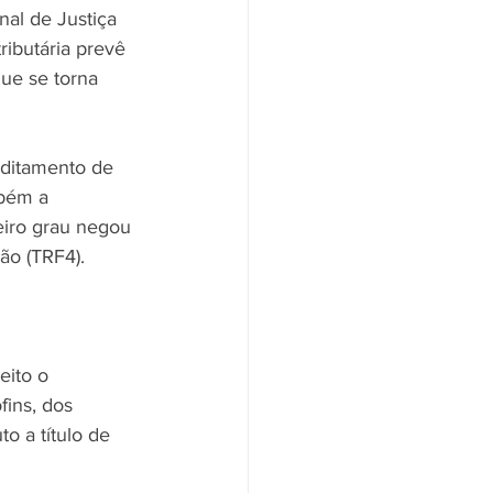
al de Justiça 
ributária prevê 
ue se torna 
editamento de 
mbém a 
eiro grau negou 
ão (TRF4). 
eito o 
ins, dos 
to a título de 