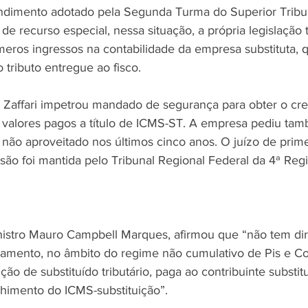
dimento adotado pela Segunda Turma do Superior Tribun
de recurso especial, nessa situação, a própria legislação t
meros ingressos na contabilidade da empresa substituta, q
 tributo entregue ao fisco. 
 Zaffari impetrou mandado de segurança para obter o cr
s valores pagos a título de ICMS-ST. A empresa pediu ta
o não aproveitado nos últimos cinco anos. O juízo de prim
são foi mantida pelo Tribunal Regional Federal da 4ª Regi
inistro Mauro Campbell Marques, afirmou que “não tem dir
itamento, no âmbito do regime não cumulativo de Pis e Cof
ão de substituído tributário, paga ao contribuinte substitu
himento do ICMS-substituição”. 