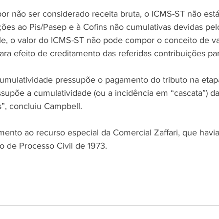
or não ser considerado receita bruta, o ICMS-ST não est
ções ao Pis/Pasep e à Cofins não cumulativas devidas pelo
le, o valor do ICMS-ST não pode compor o conceito de va
ara efeito de creditamento das referidas contribuições par
cumulatividade pressupõe o pagamento do tributo na eta
essupõe a cumulatividade (ou a incidência em “cascata”) da
”, concluiu Campbell. 
ento ao recurso especial da Comercial Zaffari, que havia 
o de Processo Civil de 1973. 