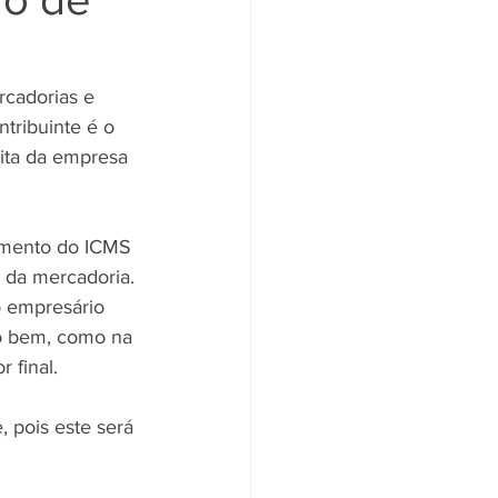
cadorias e 
ntribuinte é o 
eita da empresa 
himento do ICMS 
 da mercadoria. 
o empresário 
do bem, como na 
 final. 
, pois este será 
 