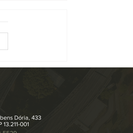
ário aprova mudanças na
lução que prevê extinção
xecuções fiscais
nário do Conselho Nacional
stiça (CNJ) aprovou, por
midade, alterações na
ução 547/2024 , que institui
as de...
bens Dória, 433
P 13.211-001