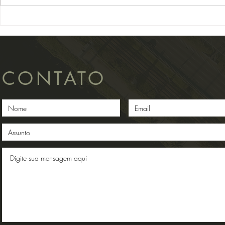
condominial, a Segunda Seção do
a base de dad
Superior...
IACs...
CONTATO