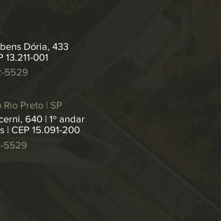
bens Dória, 433
P 13.211-001
2-5529
 Rio Preto | SP
erni, 640 | 1º andar
os | CEP 15.091-200
4-5529