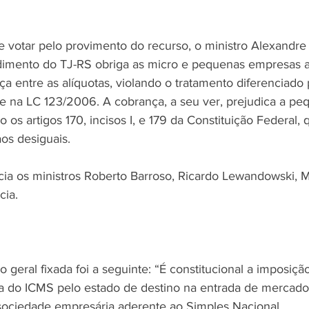
 e votar pelo provimento do recurso, o ministro Alexandr
dimento do TJ-RS obriga as micro e pequenas empresas a
ça entre as alíquotas, violando o tratamento diferenciado 
 e na LC 123/2006. A cobrança, a seu ver, prejudica a pe
 os artigos 170, incisos I, e 179 da Constituição Federal
os desiguais.
ia os ministros Roberto Barroso, Ricardo Lewandowski, M
cia.
 geral fixada foi a seguinte: “É constitucional a imposição 
ota do ICMS pelo estado de destino na entrada de mercado
r sociedade empresária aderente ao Simples Nacional, 