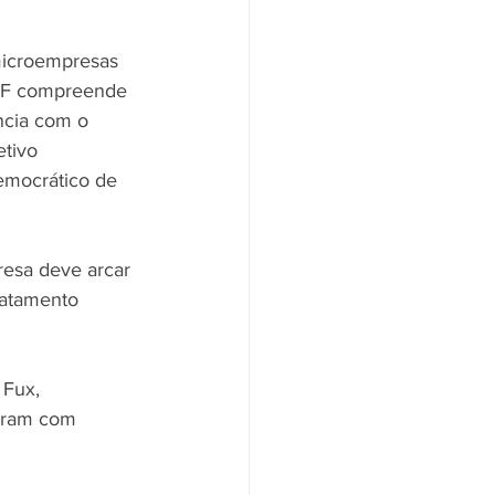
microempresas 
STF compreende 
ncia com o 
etivo 
emocrático de 
resa deve arcar 
ratamento 
 Fux, 
aram com 