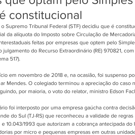
é constitucional
 o Supremo Tribunal Federal (STF) decidiu que é constituc
ial da alíquota do Imposto sobre Circulação de Mercadori
nterestaduais feitas por empresas que optem pelo Simple
o julgamento do Recurso Extraordinário (RE) 970821, com
ema 517).
ício em novembro de 2018 e, na ocasião, foi suspenso po
lmar Mendes. O colegiado terminou a apreciação do caso na
guindo, por maioria, o voto do relator, ministro Edson Fac
ário foi interposto por uma empresa gaúcha contra decisã
ande do Sul (TJ-RS) que reconheceu a validade de regras 
9 e 10.043/1993 que autorizam a cobrança antecipada do
dorias por micro e pequenas empresas em outras unidade