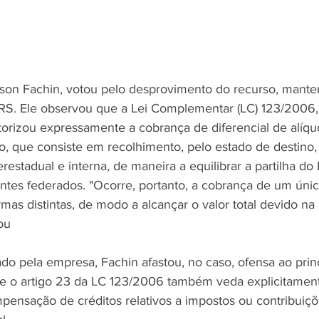
Edson Fachin, votou pelo desprovimento do recurso, mante
S. Ele observou que a Lei Complementar (LC) 123/2006, q
torizou expressamente a cobrança de diferencial de alíqu
o, que consiste em recolhimento, pelo estado de destino,
terestadual e interna, de maneira a equilibrar a partilha d
ntes federados. "Ocorre, portanto, a cobrança de um úni
mas distintas, de modo a alcançar o valor total devido na
ou
do pela empresa, Fachin afastou, no caso, ofensa ao prin
ue o artigo 23 da LC 123/2006 também veda explicitament
pensação de créditos relativos a impostos ou contribuiçõ