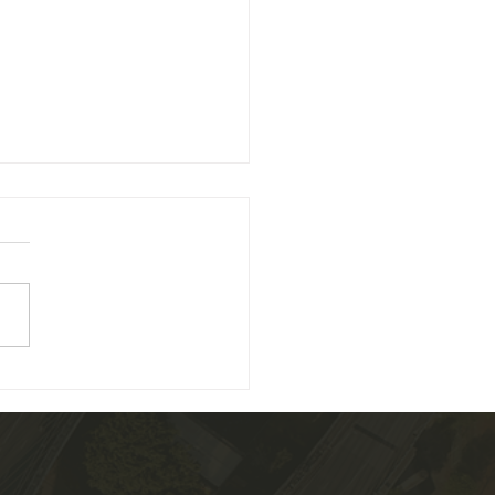
ário aprova mudanças na
lução que prevê extinção
xecuções fiscais
nário do Conselho Nacional
stiça (CNJ) aprovou, por
midade, alterações na
ução 547/2024 , que institui
as de...