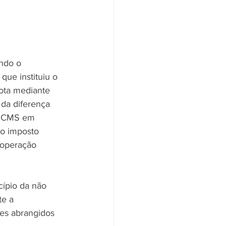
ndo o 
ue instituiu o 
ota mediante 
 da diferença 
o ICMS em 
co imposto 
 operação 
cípio da não 
e a 
es abrangidos 