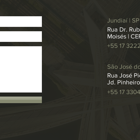
Jundiaí | SP
Rua Dr. Rub
Moisés | CE
+55 17 322
São José do
Rua José Pic
Jd. Pinheir
+55 17 330