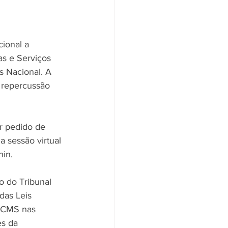
ional a 
as e Serviços 
s Nacional. A 
 repercussão 
r pedido de 
 sessão virtual 
hin.
o do Tribunal 
das Leis 
 ICMS nas 
s da 