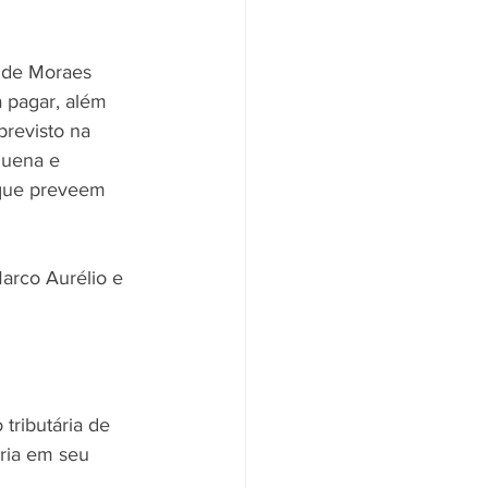
e de Moraes 
 pagar, além 
previsto na 
quena e 
, que preveem 
arco Aurélio e 
tributária de 
ria em seu 