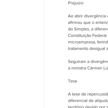
Prejuízo
Ao abrir divergência
afirmou que o enten
do Simples, a diferen
Constituição Federal
microempresa, ferindo
tratamento desigual a
Seguiram a divergênc
a ministra Cármen Lú
Tese
A tese de repercussão
diferencial de alíqu
território devido po