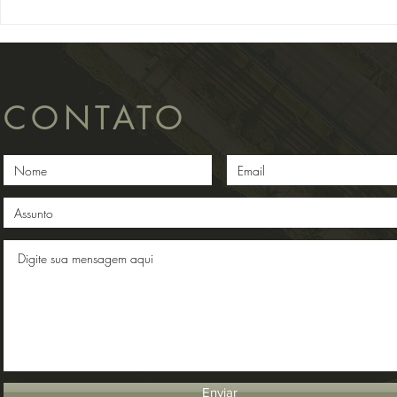
Superior...
IACs...
CONTATO
Enviar