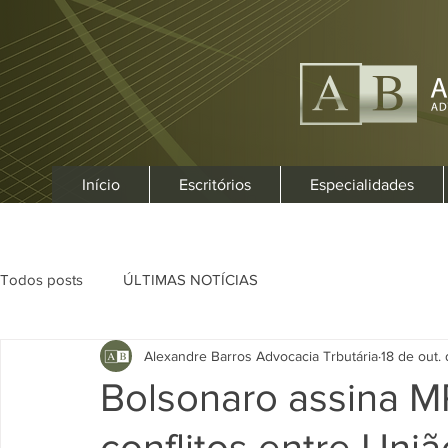
Início
Escritórios
Especialidades
Todos posts
ÚLTIMAS NOTÍCIAS
Alexandre Barros Advocacia Trbutária
18 de out.
Bolsonaro assina M
conflitos entre Uni