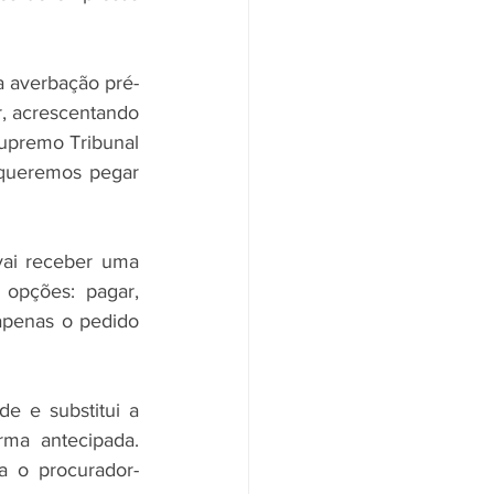
a averbação pré-
r, acrescentando 
upremo Tribunal 
queremos pegar 
vai receber uma 
opções: pagar, 
apenas o pedido 
e e substitui a 
a antecipada. 
a o procurador-