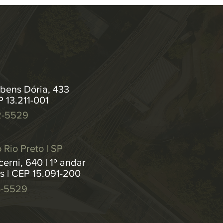
bens Dória, 433
P 13.211-001
2-5529
 Rio Preto | SP
erni, 640 | 1º andar
os | CEP 15.091-200
4-5529