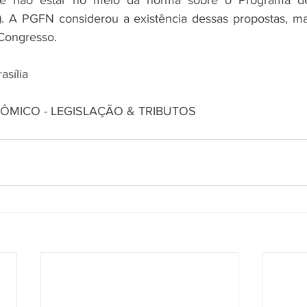
e não estar no meio da norma sobre o Programa de 
R). A PGFN considerou a existência dessas propostas, m
Congresso.
asília
NÔMICO - LEGISLAÇÃO & TRIBUTOS