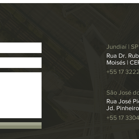
Jundiaí | SP
Rua Dr. Rub
Moisés | CE
+55 17 322
São José do
Rua José Pic
Jd. Pinheir
+55 17 330