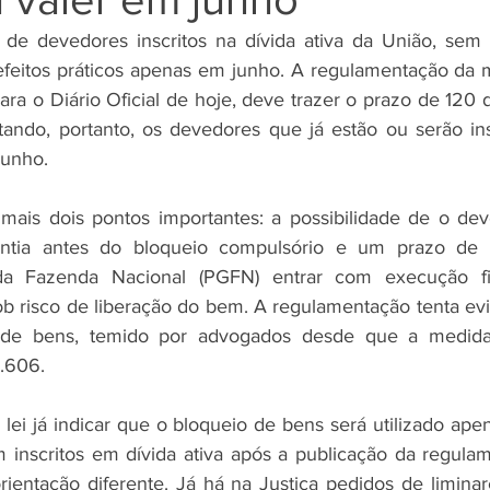
e devedores inscritos na dívida ativa da União, sem de
efeitos práticos apenas em junho. A regulamentação da 
ara o Diário Oficial de hoje, deve trazer o prazo de 120 di
tando, portanto, os devedores que já estão ou serão insc
junho.
mais dois pontos importantes: a possibilidade de o dev
tia antes do bloqueio compulsório e um prazo de 3
 da Fazenda Nacional (PGFN) entrar com execução fi
ob risco de liberação do bem. A regulamentação tenta evit
" de bens, temido por advogados desde que a medida 
3.606.
 lei já indicar que o bloqueio de bens será utilizado ape
inscritos em dívida ativa após a publicação da regulam
ientação diferente. Já há na Justiça pedidos de limina