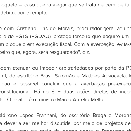
oqueio – caso queira alegar que se trata de bem de famí
 débito, por exemplo.
 com Cristiano Lins de Morais, procurador-geral adjunt
ão e do FGTS (PGDAU), protege terceiro que adquire um 
um bloqueio em execução fiscal. Com a averbação, evita-s
eiro que, agora, será resguardado", diz.
em atenuar ou impedir arbitrariedades por parte da P
ini, do escritório Brasil Salomão e Matthes Advocacia.
não é possível concluir que a averbação pré-execut
nstitucional. Há no STF duas ações diretas de inconst
to. O relator é o ministro Marco Aurélio Mello.
direne Lopes Franhani, do escritório Braga e Moreno
deveria ser melhor discutida, por meio de projetos de l