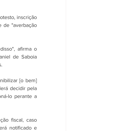
esto, inscrição 
 de "averbação 
isso", afirma o 
niel de Saboia 
s.
bilizar [o bem] 
erá decidir pela 
á-lo perante a 
o fiscal, caso 
rá notificado e 