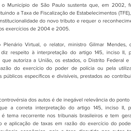
o Município de São Paulo sustenta que, em 2002, foi
tituindo a Taxa de Fiscalização de Estabelecimentos (TFE),
nstitucionalidade do novo tributo e requer o reconhecime
os exercícios de 2004 e 2005.
Plenário Virtual, o relator, ministro Gilmar Mendes, 
z respeito à interpretação do artigo 145, inciso II, p
, que autoriza a União, os estados, o Distrito Federal e 
 razão do exercício do poder de polícia ou pela utiliza
s públicos específicos e divisíveis, prestados ao contribu
trovérsia dos autos é de inegável relevância do ponto de
e a correta interpretação do artigo 145, inciso II, pa
 é tema recorrente nos tribunais brasileiros e tem ger
o e aplicação de taxas em razão do exercício do poder 