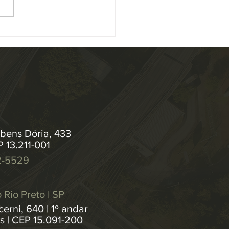
midade, alterações na
ução 547/2024 , que institui
as de...
bens Dória, 433
P 13.211-001
2-5529
 Rio Preto | SP
erni, 640 | 1º andar
os | CEP 15.091-200