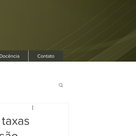
 Docência
Contato
 taxas
ssão