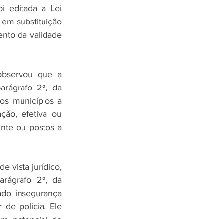
 editada a Lei 
 em substituição 
nto da validade 
observou que a 
arágrafo 2º, da 
os municípios a 
ção, efetiva ou 
inte ou postos a 
 vista jurídico, 
rágrafo 2º, da 
ado insegurança 
de polícia. Ele 