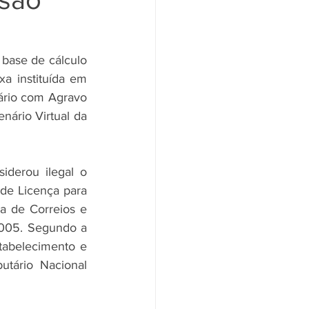
 base de cálculo 
a instituída em 
ário com Agravo 
ário Virtual da 
derou ilegal o 
 de Licença para 
a de Correios e 
005. Segundo a 
tabelecimento e 
tário Nacional 