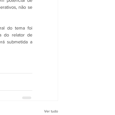
em potencial de 
rativos, não se 
al do tema foi 
 do relator de 
rá submetida a 
Ver tudo