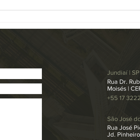
Tribunal de Justiça (STJ) atualizou
unani
a base de dados de Repetitivos e
Resol
IACs...
medid
Jundiaí | SP
Rua Dr. Rub
Moisés | CE
+55 17 322
São José do
Rua José Pic
Jd. Pinheir