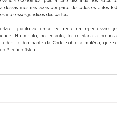
elevância econômica, pois a tese discutida nos autos t
ça dessas mesmas taxas por parte de todos os entes fede
os interesses jurídicos das partes.
relator quanto ao reconhecimento da repercussão ger
dade. No mérito, no entanto, foi rejeitada a proposta
sprudência dominante da Corte sobre a matéria, que se
enário físico.                                         