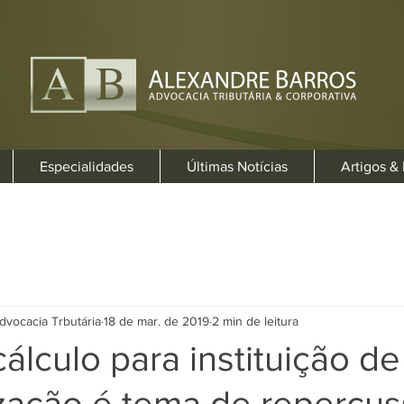
Especialidades
Últimas Notícias
Artigos &
dvocacia Trbutária
18 de mar. de 2019
2 min de leitura
álculo para instituição de
ização é tema de repercu