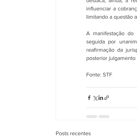
destaca, ainda, a r
influenciar a cobran
limitando a questão a
A manifestação do 
seguida por unanimi
reafirmação da juri
posterior julgamento no Pl
Fonte: STF
Posts recentes