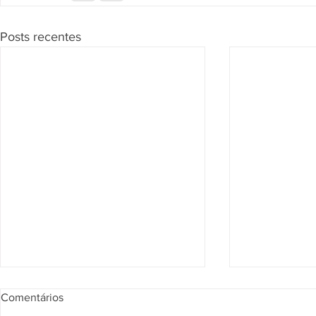
Posts recentes
Segunda Seção confirma que
Página de Re
Comentários
vendedor pode responder por
julgados sob