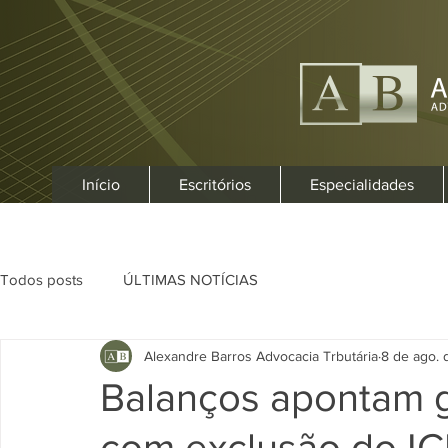
Início
Escritórios
Especialidades
Todos posts
ÚLTIMAS NOTÍCIAS
Alexandre Barros Advocacia Trbutária
8 de ago. 
Balanços apontam g
com exclusão do IC