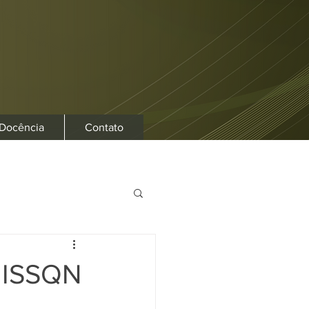
 Docência
Contato
e ISSQN