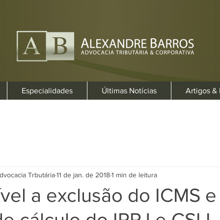
Especialidades
Últimas Notícias
Artigos &
dvocacia Trbutária
11 de jan. de 2018
1 min de leitura
ível a exclusão do ICMS 
e cálculo do IRPJ e CSLL