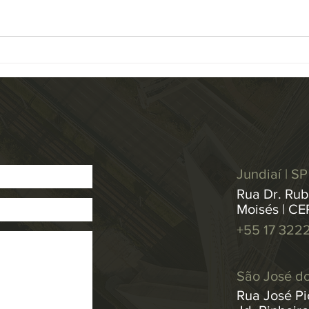
Jurisprudência do Superior
de Ju
Tribunal de Justiça (STJ) atualizou
unani
a base de dados de Repetitivos e
Resol
IACs...
medid
Jundiaí | SP
Rua Dr. Rub
Moisés | CE
+55 17 322
São José do
Rua José Pic