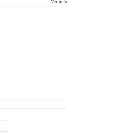
Ver tudo
ário aprova mudanças na
lução que prevê extinção
xecuções fiscais
nário do Conselho Nacional