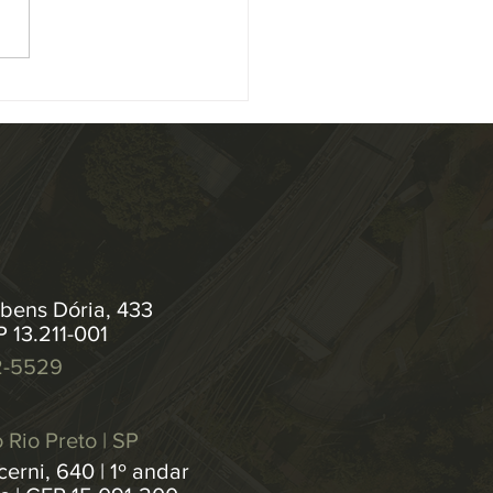
stiça (CNJ) aprovou, por
midade, alterações na
ução 547/2024 , que institui
as de...
bens Dória, 433
P 13.211-001
2-5529
 Rio Preto | SP
erni, 640 | 1º andar