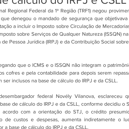
al Regional Federal da 1ª Região (TRF1) negou provimen
 que denegou o mandado de segurança que objetivava 
ção a incluir o Imposto sobre Circulação de Mercadorias
Imposto sobre Serviços de Qualquer Natureza (ISSQN) na 
de Pessoa Jurídica (IRPJ) e da Contribuição Social sobre 
egando que o ICMS e o ISSQN não integram o patrimônio
os cofres e pela contabilidade para depois serem repassa
m ser inclusos na base de cálculo do IRPJ e da CSLL. 
desembargador federal Novély Vilanova, esclareceu qu
base de cálculo do IRPJ e da CSLL, conforme decidiu o Su
e acordo com a orientação do STJ, o crédito presumi
ão de custos e despesas, aumenta indiretamente o lucro
r a base de cálculo do IRPJ e da CSLL. 