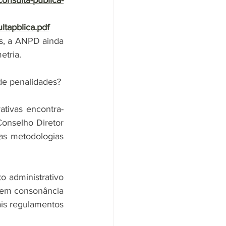
consulta-publica-
tapblica.pdf
s, a ANPD ainda 
etria.
de penalidades?
tivas encontra-
onselho Diretor 
s metodologias 
 administrativo 
 em consonância 
is regulamentos 