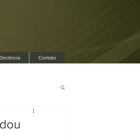
 Docência
Contato
udou