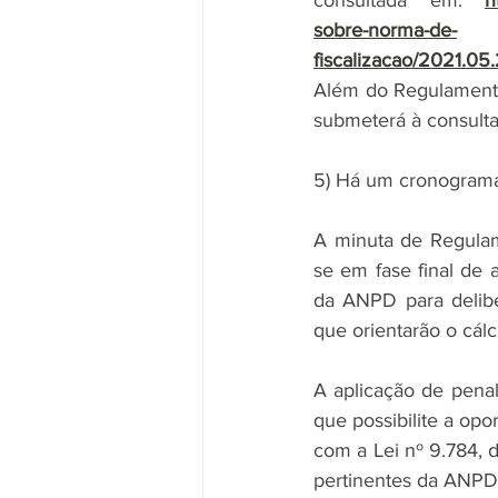
consultada em: 
h
sobre-norma-de-
fiscalizacao/2021.0
Além do Regulamento
submeterá à consulta 
5) Há um cronograma 
A minuta de Regulam
se em fase final de 
da ANPD para delibe
que orientarão o cál
A aplicação de penal
que possibilite a op
com a Lei nº 9.784, 
pertinentes da ANPD