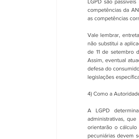
LGPD são passíveis 
competências da ANP
as competências corr
Vale lembrar, entret
não substitui a aplic
de 11 de setembro d
Assim, eventual atua
defesa do consumidor
legislações específica
4) Como a Autoridade
A LGPD determina 
administrativas, qu
orientarão o cálcul
pecuniárias devem s