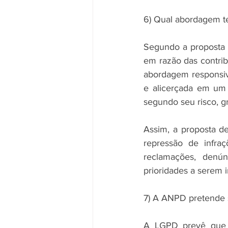
6) Qual abordagem t
Segundo a proposta d
em razão das contri
abordagem responsiv
e alicerçada em um 
segundo seu risco, gr
Assim, a proposta d
repressão de infraç
reclamações, denúnc
prioridades a serem i
7) A ANPD pretende se
A LGPD prevê que a