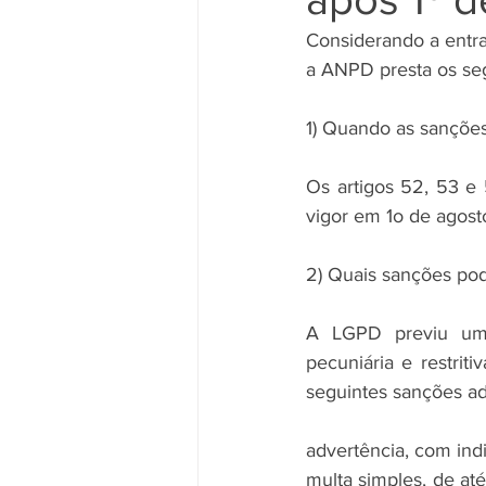
Considerando a entra
a ANPD presta os seg
1) Quando as sançõe
Os artigos 52, 53 e 
vigor em 1o de agost
2) Quais sanções po
A LGPD previu um r
pecuniária e restrit
seguintes sanções adm
advertência, com ind
multa simples, de até