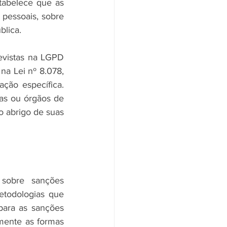
abelece que as 
essoais, sobre 
blica.
evistas na LGPD 
na Lei nº 8.078, 
ão específica. 
as ou órgãos de 
 abrigo de suas 
obre sanções 
etodologias que 
para as sanções 
ente as formas 