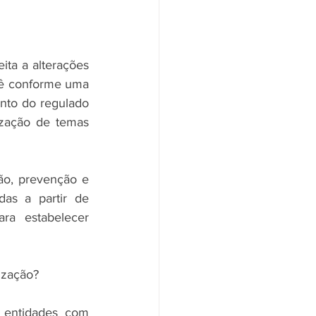
ta a alterações 
ê conforme uma 
to do regulado 
zação de temas 
o, prevenção e 
as a partir de 
ra estabelecer 
ização?
entidades com 