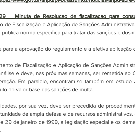
ttps://www.gov.br/anpd/pt-br/assuntos/noticias/anpd-abre-
5.29___Minuta_de_Resolucao_de_fiscalizacao_para_consul
 de Fiscalização e Aplicação de Sanções Administrativa
pública norma específica para tratar das sanções e dosim
para a aprovação do regulamento e a efetiva aplicação 
ento de Fiscalização e Aplicação de Sanções Administra
análise e deve, nas próximas semanas, ser remetida ao C
ração. Em paralelo, encontram-se também em estudo a
culo do valor-base das sanções de multa.
idades, por sua vez, deve ser precedida de procedimento
ortunidade de ampla defesa e de recursos administrativos,
de 29 de janeiro de 1999, a legislação especial e os dema
.