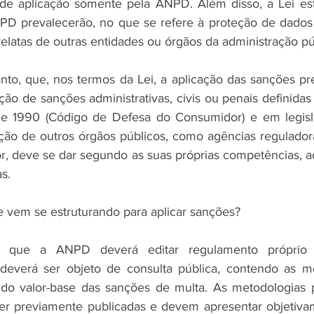
de aplicação somente pela ANPD. Além disso, a Lei est
D prevalecerão, no que se refere à proteção de dados p
elatas de outras entidades ou órgãos da administração pú
anto, que, nos termos da Lei, a aplicação das sanções pr
ação de sanções administrativas, civis ou penais definidas 
e 1990 (Código de Defesa do Consumidor) e em legislaç
ção de outros órgãos públicos, como agências regulador
, deve se dar segundo as suas próprias competências, ao
s.
 vem se estruturando para aplicar sanções?
que a ANPD deverá editar regulamento próprio s
e deverá ser objeto de consulta pública, contendo as m
o do valor-base das sanções de multa. As metodologias 
er previamente publicadas e devem apresentar objetivam