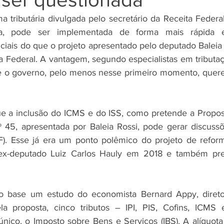
 tributária divulgada pelo secretário da Receita Federal
, pode ser implementada de forma mais rápida e
ciais do que o projeto apresentado pelo deputado Baleia 
a Federal. A vantagem, segundo especialistas em tributaç
 de o governo, pelo menos nesse primeiro momento, quer
 a inclusão do ICMS e do ISS, como pretende a Propos
nº 45, apresentada por Baleia Rossi, pode gerar discus
F). Esse já era um ponto polêmico do projeto de reforma
 ex-deputado Luiz Carlos Hauly em 2018 e também pre
base um estudo do economista Bernard Appy, diretor
ela proposta, cinco tributos – IPI, PIS, Cofins, ICMS 
único, o Imposto sobre Bens e Serviços (IBS). A alíquota