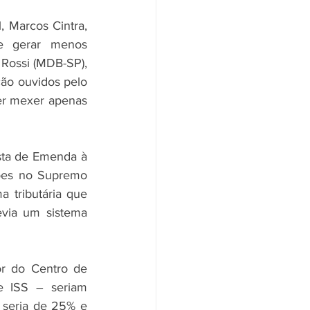
, Marcos Cintra, 
 gerar menos 
Rossi (MDB-SP), 
ão ouvidos pelo 
er mexer apenas 
ta de Emenda à 
sões no Supremo 
 tributária que 
via um sistema 
 do Centro de 
e ISS – seriam 
 seria de 25% e 