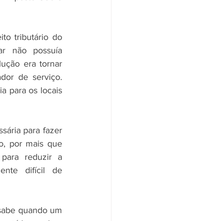
o tributário do 
r não possuía 
ução era tornar 
or de serviço. 
a para os locais 
ária para fazer 
, por mais que 
ara reduzir a 
te difícil de 
 sabe quando um 