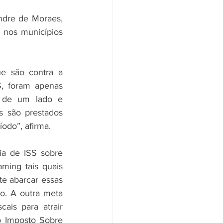
ndre de Moraes, 
nos municípios 
e são contra a 
, foram apenas 
s de um lado e 
 são prestados 
odo”, afirma. 
ia de ISS sobre 
ming tais quais 
e abarcar essas 
go. A outra meta 
ais para atrair 
 Imposto Sobre 