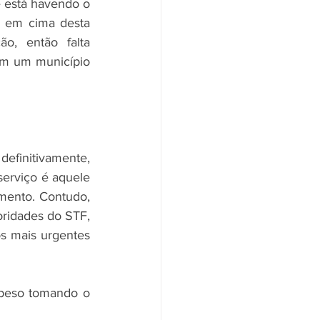
e está havendo o 
r em cima desta 
, então falta 
em um município 
finitivamente, 
erviço é aquele 
ento. Contudo, 
oridades do STF, 
s mais urgentes 
 peso tomando o 