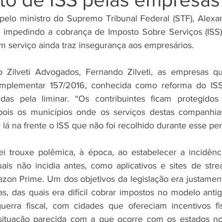
pelo ministro do Supremo Tribunal Federal (STF), Alexa
impedindo a cobrança de Imposto Sobre Serviços (ISS) 
 serviço ainda traz insegurança aos empresários. 
Zilveti Advogados, Fernando Zilveti, as empresas qu
omplementar 157/2016, conhecida como reforma do ISS
idas pela liminar. “Os contribuintes ficam protegido
pois os municípios onde os serviços destas companhias
á na frente o ISS que não foi recolhido durante esse perí
ei trouxe polêmica, à época, ao estabelecer a incidênc
ais não incidia antes, como aplicativos e sites de strea
mazon Prime. Um dos objetivos da legislação era justament
as, das quais era difícil cobrar impostos no modelo anti
erra fiscal, com cidades que ofereciam incentivos fisc
ituação parecida com a que ocorre com os estados no