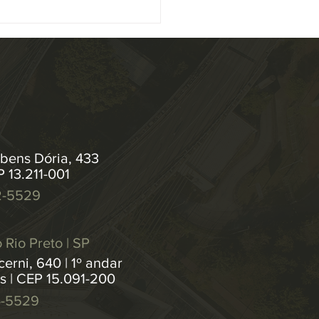
as de...
bens Dória, 433
P 13.211-001
2-5529
 Rio Preto | SP
erni, 640 | 1º andar
os | CEP 15.091-200
4-5529