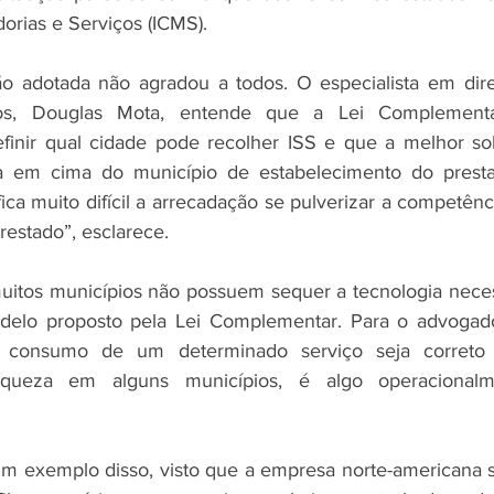
orias e Serviços (ICMS). 
o adotada não agradou a todos. O especialista em direit
s, Douglas Mota, entende que a Lei Complementa
finir qual cidade pode recolher ISS e que a melhor sol
ça em cima do município de estabelecimento do prestad
ca muito difícil a arrecadação se pulverizar a competênci
estado”, esclarece. 
 muitos municípios não possuem sequer a tecnologia necess
odelo proposto pela Lei Complementar. Para o advogado
 consumo de um determinado serviço seja correto p
queza em alguns municípios, é algo operacionalmen
 um exemplo disso, visto que a empresa norte-americana