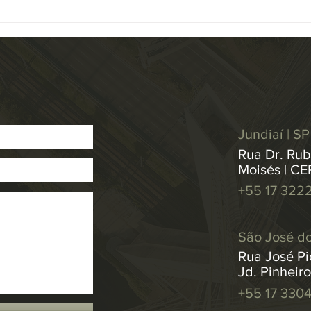
IACs...
medid
Jundiaí | SP
Rua Dr. Rub
Moisés | CE
+55 17 322
São José do
Rua José Pic
Jd. Pinheir
+55 17 330