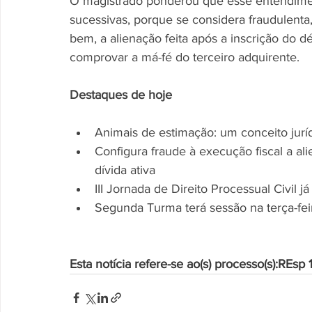
O magistrado ponderou que esse entendimen
sucessivas, porque se considera fraudulent
bem, a alienação feita após a inscrição do d
comprovar a má-fé do terceiro adquirente.
Destaques de hoje
Animais de estimação: um conceito jurí
Configura fraude à execução fiscal a al
dívida ativa
III Jornada de Direito Processual Civil 
Segunda Turma terá sessão na terça-feir
Esta notícia refere-se ao(s) processo(s):
REsp 