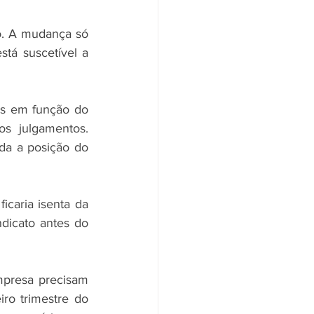
. A mudança só 
tá suscetível a 
es em função do 
 julgamentos. 
da a posição do 
caria isenta da 
dicato antes do 
mpresa precisam 
ro trimestre do 