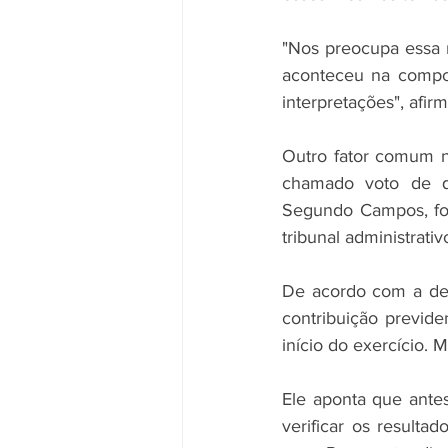
"Nos preocupa essa 
aconteceu na composi
interpretações", afi
Outro fator comum n
chamado voto de qu
Segundo Campos, foi 
tribunal administrativ
De acordo com a deci
contribuição previde
início do exercício.
Ele aponta que ante
verificar os resulta