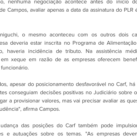
so, nenhuma negociação acontece antes do início do
de Campos, avaliar apenas a data da assinatura do PLR 
niguchi, o mesmo aconteceu com os outros dois caso
esa deveria estar inscrita no Programa de Alimentação 
io, haveria incidência de tributo. Na assistência médi
a em xeque em razão de as empresas oferecem benefíci
funcionário. 
s, apesar do posicionamento desfavorável no Carf, há b
tes conseguiam decisões positivas no Judiciário sobre os
r a provisionar valores, mas vai precisar avaliar as que
udência", afirma Campos. 
mudança das posições do Carf também pode impulsion
ões e autuações sobre os temas. "As empresas devem 