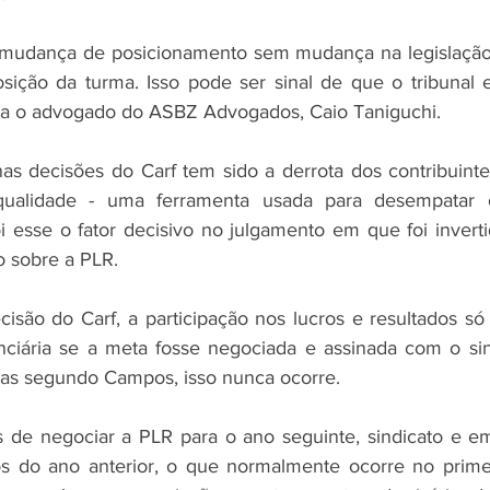
mudança de posicionamento sem mudança na legislação
ção da turma. Isso pode ser sinal de que o tribunal es
rma o advogado do ASBZ Advogados, Caio Taniguchi. 
as decisões do Carf tem sido a derrota dos contribuint
alidade - uma ferramenta usada para desempatar os
esse o fator decisivo no julgamento em que foi inverti
o sobre a PLR. 
são do Carf, a participação nos lucros e resultados só fi
nciária se a meta fosse negociada e assinada com o sin
 Mas segundo Campos, isso nunca ocorre. 
s de negociar a PLR para o ano seguinte, sindicato e e
dos do ano anterior, o que normalmente ocorre no primei