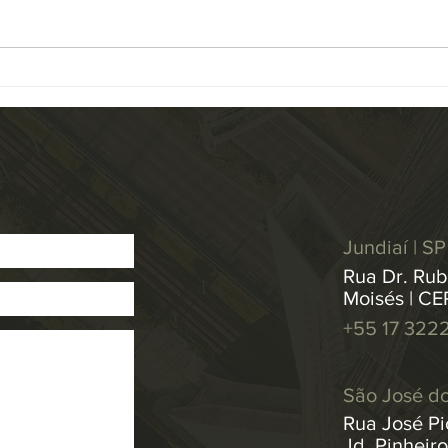
Tribunal de Justiça (STJ) atualizou
unani
a base de dados de Repetitivos e
Resol
IACs...
medid
Jundiaí | SP
Rua Dr. Rub
Moisés | CE
+55 17 322
São José do
Rua José Pic
Jd. Pinheir