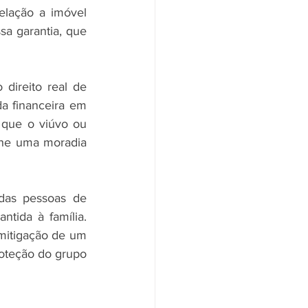
lação a imóvel 
sa garantia, que 
direito real de 
a financeira em 
que o viúvo ou 
lhe uma moradia 
das pessoas de 
tida à família. 
mitigação de um 
roteção do grupo 