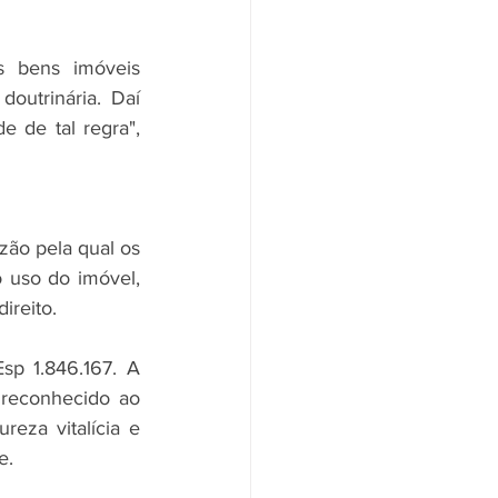
 bens imóveis 
outrinária. Daí 
 de tal regra", 
azão pela qual os 
uso do imóvel, 
ireito.
p 1.846.167. A 
 reconhecido ao 
eza vitalícia e 
e.