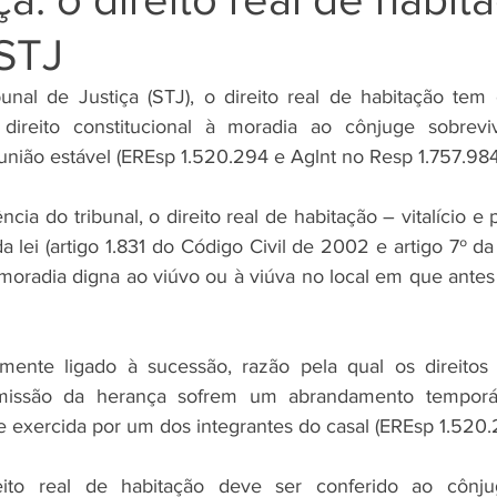
 STJ
unal de Justiça (STJ), o direito real de habitação tem 
o direito constitucional à moradia ao cônjuge sobreviv
ião estável (EREsp 1.520.294 e Aglnt no Resp 1.757.984
cia do tribunal, o direito real de habitação – vitalício e 
lei (artigo 1.831 do Código Civil de 2002 e artigo 7º da
 moradia digna ao viúvo ou à viúva no local em que antes 
camente ligado à sucessão, razão pela qual os direitos
smissão da herança sofrem um abrandamento temporár
exercida por um dos integrantes do casal (EREsp 1.520.
ito real de habitação deve ser conferido ao cônjug