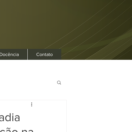
 Docência
Contato
adia
ação na