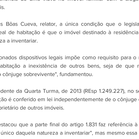
is.
las Bôas Cueva, relator, a única condição que o legisl
real de habitação é que o imóvel destinado à residência 
a a inventariar.
ados dispositivos legais impõe como requisito para o 
habitação a inexistência de outros bens, seja de que n
o cônjuge sobrevivente", fundamentou.
edente da Quarta Turma, de 2013 (REsp 1.249.227), no s
tação é conferido em lei independentemente de o cônjuge
rietário de outros imóveis.
stacou que a parte final do artigo 1.831 faz referência à
 único daquela natureza a inventariar", mas mesmo essa 