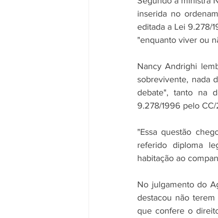
Segundo a ministra N
inserida no ordename
editada a Lei 9.278/1
"enquanto viver ou n
Nancy Andrighi lemb
sobrevivente, nada d
debate", tanto na d
9.278/1996 pelo CC
"Essa questão chego
referido diploma le
habitação ao companh
No julgamento do Ag
destacou não terem 
que confere o direi