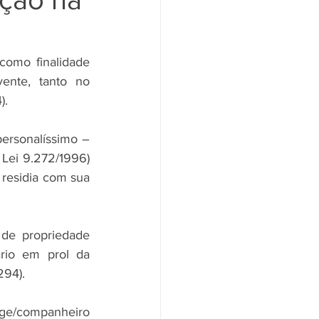
como finalidade 
ente, tanto no 
).
personalíssimo – 
 Lei 9.272/1996) 
residia com sua 
 de propriedade 
io em prol da 
294).
e/companheiro 