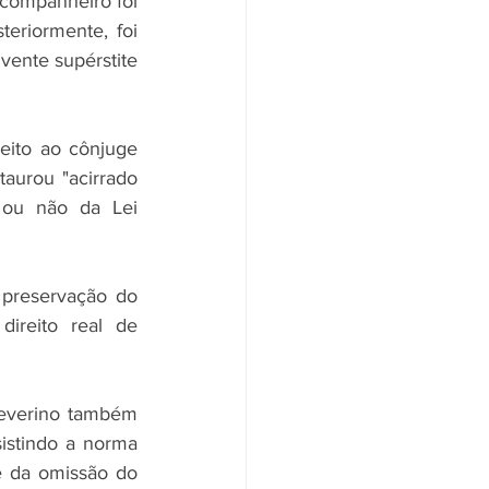
companheiro foi 
eriormente, foi 
vente supérstite 
ito ao cônjuge 
aurou "acirrado 
 ou não da Lei 
 preservação do 
ireito real de 
everino também 
istindo a norma 
e da omissão do 