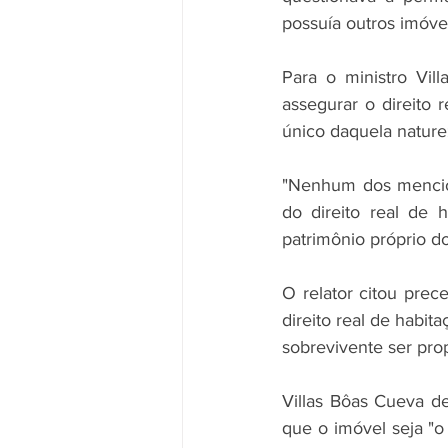
possuía outros imóve
Para o ministro Vil
assegurar o direito 
único daquela naturez
"Nenhum dos mencion
do direito real de 
patrimônio próprio d
O relator citou prec
direito real de habi
sobrevivente ser prop
Villas Bôas Cueva de
que o imóvel seja "o