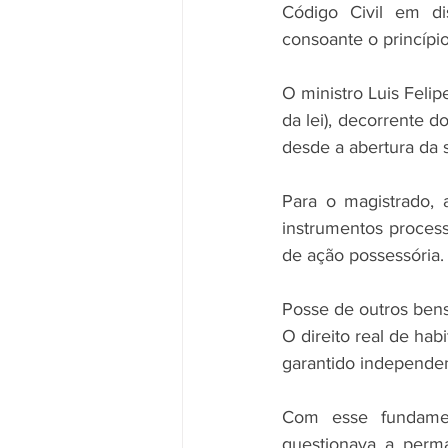
Código Civil em dis
consoante o princípio
O ministro Luis Felip
da lei), decorrente d
desde a abertura da 
Para o magistrado, 
instrumentos processu
de ação possessória.
Posse de outros bens
O direito real de hab
garantido independen
Com esse fundamen
questionava a perm