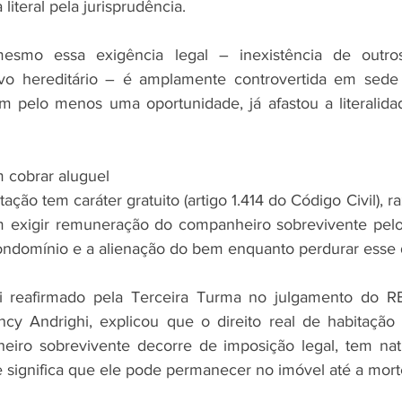
literal pela jurisprudência.
esmo essa exigência legal – inexistência de outros
rvo hereditário – é amplamente controvertida em sede d
m pelo menos uma oportunidade, já afastou a literalidade
 cobrar aluguel
tação tem caráter gratuito (artigo 1.414 do Código Civil), r
 exigir remuneração do companheiro sobrevivente pelo 
ndomínio e a alienação do bem enquanto perdurar esse d
i reafirmado pela Terceira Turma no julgamento do REs
ancy Andrighi, explicou que o direito real de habitação
iro sobrevivente decorre de imposição legal, tem natur
e significa que ele pode permanecer no imóvel até a mort