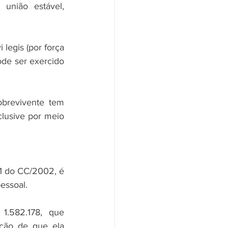
união estável, 
legis (por força 
ode ser exercido 
brevivente tem 
clusive por meio 
31 do CC/2002, é 
essoal.
.582.178, que 
ção de que ela 