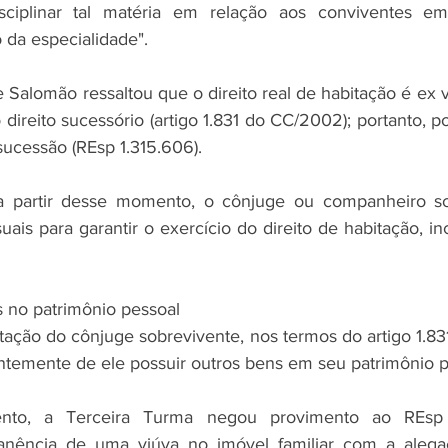
ciplinar tal matéria em relação aos conviventes em 
 da especialidade".
e Salomão ressaltou que o direito real de habitação é ex vi 
o direito sucessório (artigo 1.831 do CC/2002); portanto, p
sucessão (REsp 1.315.606).
a partir desse momento, o cônjuge ou companheiro so
ais para garantir o exercício do direito de habitação, in
 no patrimônio pessoal
itação do cônjuge sobrevivente, nos termos do artigo 1.8
temente de ele possuir outros bens em seu patrimônio p
to, a Terceira Turma negou provimento ao REsp 1
anência de uma viúva no imóvel familiar com a alega