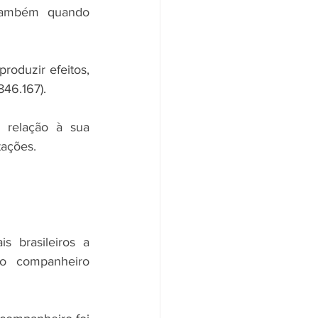
também quando 
roduzir efeitos, 
846.167).
 relação à sua 
tações.
 brasileiros a 
o companheiro 