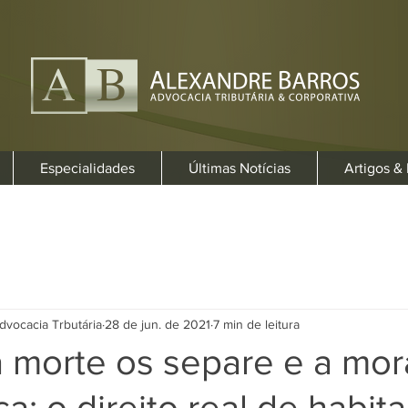
Especialidades
Últimas Notícias
Artigos &
dvocacia Trbutária
28 de jun. de 2021
7 min de leitura
a morte os separe e a mor
: o direito real de habit