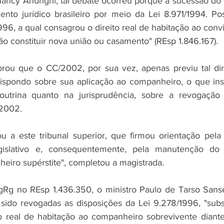
ancy Andrighi, tal debate ocorreu porque a sucessão do 
nto jurídico brasileiro por meio da Lei 8.971/1994. Post
996, a qual consagrou o direito real de habitação ao convi
ão constituir nova união ou casamento" (REsp 1.846.167).
rou que o CC/2002, por sua vez, apenas previu tal dire
ispondo sobre sua aplicação ao companheiro, o que inst
outrina quanto na jurisprudência, sobre a revogação
/2002.
u a este tribunal superior, que firmou orientação pela
gislativo e, consequentemente, pela manutenção do d
eiro supérstite", completou a magistrada.
Rg no REsp 1.436.350, o ministro Paulo de Tarso Sans
sido revogadas as disposições da Lei 9.278/1996, "subs
to real de habitação ao companheiro sobrevivente diant